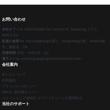
お問い合わせ
本社オフィス
: 10425 Chalan San Antonio St. Tamuning, グアム
96913, Gu
私達の倉庫
:No. 64のQinghangの通り、Rongchengの町、Bozhou都
市、福建省、CN
営業時間
: 9:00～18:00(月～金)
電子メール
: contact@sleepingwithsirensmerch.com
会社案内
私たちについて
利用規約
プライバシーポリシー
DMCA - 著作権ポリシー
カリフォルニアSB657: サプライチェーンの透明性法
当社のサポート