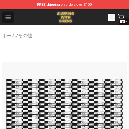
FREE
shipping on orders over $100
Sleeping With Sirens Store - Official Sleeping With Sire
Open menu
ホーム
/
その他