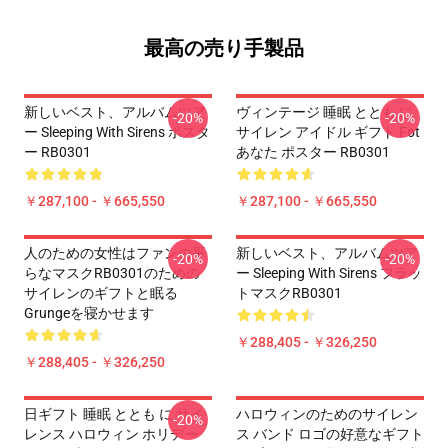
最高の売り手製品
新しいベスト、アルバムツア
ヴィンテージ 睡眠 ととも に
-20%
-20%
ー Sleeping With Sirens ポスタ
サイレン アイドル ギフト Fot
ー RB0301
あなた ポスター RB0301
￥287,100 - ￥665,550
￥287,100 - ￥665,550
人のための女性はファンの平
新しいベスト、アルバムツア
-20%
-20%
らなマスクRB0301のための
ー Sleeping With Sirens フラッ
サイレンのギフトと眠る
トマスクRB0301
Grungeを寝かせます
￥288,405 - ￥326,250
￥288,405 - ￥326,250
日ギフト 睡眠 ととも に サイ
ハロウィンのためのサイレン
-20%
レンス ハロウィン ホリデー
ス バンド ロゴの好意なギフト