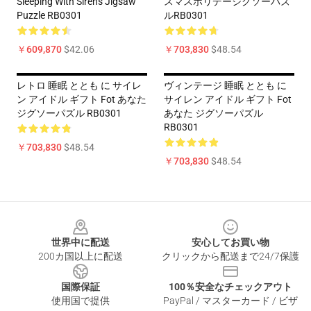
Sleeping With Sirens Jigsaw
スマスホリデージグソーパズ
Puzzle RB0301
ルRB0301
￥609,870
$42.06
￥703,830
$48.54
レトロ 睡眠 ととも に サイレ
ヴィンテージ 睡眠 ととも に
ン アイドル ギフト Fot あなた
サイレン アイドル ギフト Fot
ジグソーパズル RB0301
あなた ジグソーパズル
RB0301
￥703,830
$48.54
￥703,830
$48.54
Footer
世界中に配送
安心してお買い物
200カ国以上に配送
クリックから配送まで24/7保護
国際保証
100％安全なチェックアウト
使用国で提供
PayPal / マスターカード / ビザ