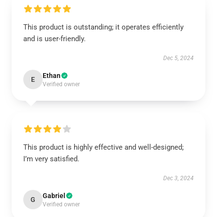
This product is outstanding; it operates efficiently
and is user-friendly.
Dec 5, 2024
Ethan
E
Verified owner
This product is highly effective and well-designed;
I’m very satisfied.
Dec 3, 2024
Gabriel
G
Verified owner