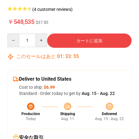
(4 customer reviews)
￥548,535
$37.83
Quantity
カートに追加
このセールはあと
01
:
33
:
54
Deliver to United States
Cost to ship:
$6.99
Standard - Order today to get by
Aug. 15 - Aug. 22
Production
Shipping
Delivered
Today
Aug. 11
Aug. 15 - Aug. 22
安全な取引