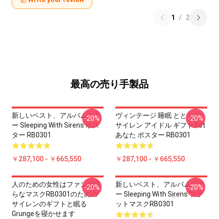
1
/
2
最高の売り手製品
新しいベスト、アルバムツア
ヴィンテージ 睡眠 ととも に
-20%
-20%
ー Sleeping With Sirens ポス
サイレン アイドル ギフト Fot
ター RB0301
あなた ポスター RB0301
￥287,100 - ￥665,550
￥287,100 - ￥665,550
人のための女性はファンの平
新しいベスト、アルバムツア
-20%
-20%
らなマスクRB0301のための
ー Sleeping With Sirens フラ
サイレンのギフトと眠る
ットマスクRB0301
Grungeを寝かせます