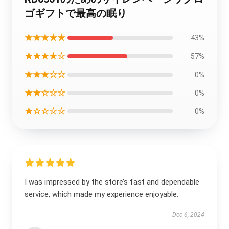
ゴギフトで最高の眠り
★★★★★
43%
★★★★☆
57%
★★★☆☆
0%
★★☆☆☆
0%
★☆☆☆☆
0%
I was impressed by the store’s fast and dependable
service, which made my experience enjoyable.
Dec 6, 2024