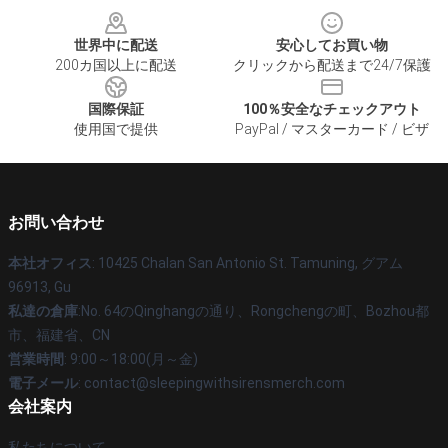
世界中に配送
安心してお買い物
200カ国以上に配送
クリックから配送まで24/7保護
国際保証
100％安全なチェックアウト
使用国で提供
PayPal / マスターカード / ビザ
お問い合わせ
本社オフィス
: 10425 Chalan San Antonio St. Tamuning, グアム
96913, Gu
私達の倉庫
:No. 64のQinghangの通り、Rongchengの町、Bozhou都
市、福建省、CN
営業時間
: 9:00～18:00(月～金)
電子メール
: contact@sleepingwithsirensmerch.com
会社案内
私たちについて