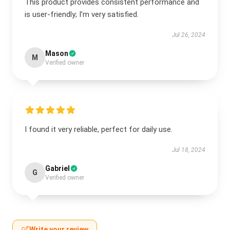
This product provides consistent performance and
is user-friendly; I’m very satisfied.
Jul 26, 2024
Mason
M
Verified owner
I found it very reliable, perfect for daily use.
Jul 18, 2024
Gabriel
G
Verified owner
Write your review