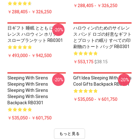
￥288,405 - ￥326,250
￥288,405 - ￥326,250
日ギフト 睡眠 ととも に サイ
ハロウィンのためのサイレン
-20%
レンス ハロウィン ホリデー
ス バンド ロゴの好意なギフト
スローブランケット RB0301
とプロットの眠り すべての印
刷物のトート バッグ RB0301
￥493,000 - ￥942,500
￥553,175
$38.15
Sleeping With Sirens
Gift Idea Sleeping With Sirens
-20%
-20%
Sleeping With Sirens
Cool Gifts Backpack RB0301
Sleeping With Sirens
Sleeping With Sirens
￥535,050 - ￥601,750
Backpack RB0301
￥535,050 - ￥601,750
もっと見る