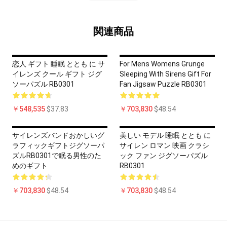
関連商品
恋人 ギフト 睡眠 ととも に サ
For Mens Womens Grunge
イレンズ クール ギフト ジグ
Sleeping With Sirens Gift For
ソーパズル RB0301
Fan Jigsaw Puzzle RB0301
￥548,535
$37.83
￥703,830
$48.54
サイレンズバンドおかしいグ
美しい モデル 睡眠 ととも に
ラフィックギフトジグソーパ
サイレン ロマン 映画 クラシ
ズルRB0301で眠る男性のた
ック ファン ジグソーパズル
めのギフト
RB0301
￥703,830
$48.54
￥703,830
$48.54
Footer