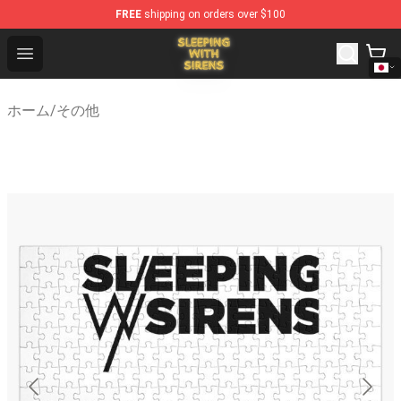
FREE
shipping on orders over $100
Sleeping With Sirens Store - Official Sleeping With Sire
Open menu
ホーム
/
その他