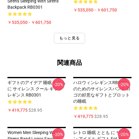
Sirens Sleeping With Sirens
Backpack RB0301
￥535,050 - ￥601,750
￥535,050 - ￥601,750
もっと見る
関連商品
ギフトのアイデア 睡眠 ととも
ハロウィンレギンスRB0301
-20%
-20%
に サイレンス クール ギフト
のためのサイレンスバンド ロ
レギンス RB0301
ゴの好意なギフトとプロット
の睡眠
￥419,775
$28.95
￥419,775
$28.95
Women Men Sleeping With
レトロ 睡眠 ととも に サイレ
-20%
-20%
Sirens Band Logos Favorite
ン アイドル ギフト Fot You