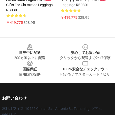
Gifts For Christmas Leggings
Leggings RB0301
RB0301
￥419,775
$28.95
￥419,775
$28.95
Footer
世界中に配送
安心してお買い物
200カ国以上に配送
クリックから配送まで24/7保護
国際保証
100％安全なチェックアウト
使用国で提供
PayPal / マスターカード / ビザ
お問い合わせ
本社オフィス
: 10425 Chalan San Antonio St. Tamuning, グアム
96913, Gu