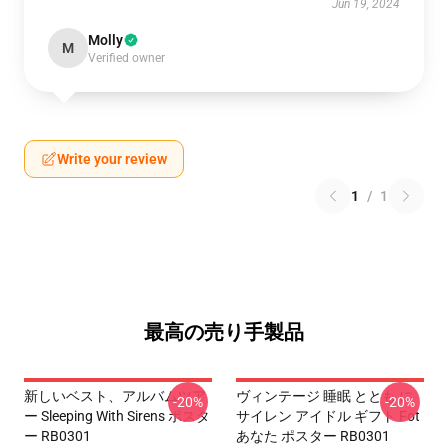
Jun 19, 2024
Molly
M
Verified owner
Write your review
1
/
1
最高の売り手製品
新しいベスト、アルバムツア
ヴィンテージ 睡眠 ととも に
-20%
-20%
ー Sleeping With Sirens ポスタ
サイレン アイドル ギフト Fot
ー RB0301
あなた ポスター RB0301