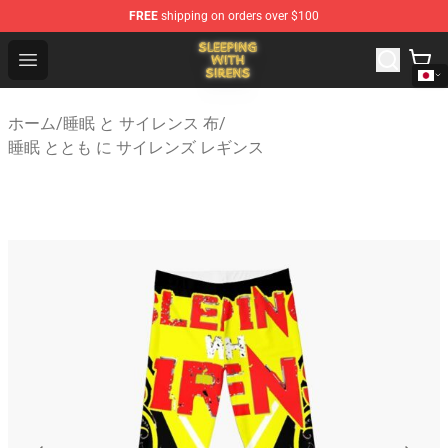
FREE
shipping on orders over $100
Sleeping With Sirens Store - Official Sleeping With Sire
Open menu
ホーム
/
睡眠 と サイレンス 布
/
睡眠 ととも に サイレンズ レギンス