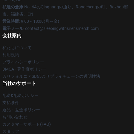
私達の倉庫
:No. 64のQinghangの通り、Rongchengの町、Bozhou都
市、福建省、CN
営業時間
: 9:00～18:00(月～金)
電子メール
: contact@sleepingwithsirensmerch.com
会社案内
私たちについて
利用規約
プライバシーポリシー
DMCA - 著作権ポリシー
カリフォルニアSB657: サプライチェーンの透明性法
当社のサポート
配送&配送ポリシー
支払条件
返品・返金ポリシー
お問い合わせ
カスタマーサポート(FAQ)
スタッフ