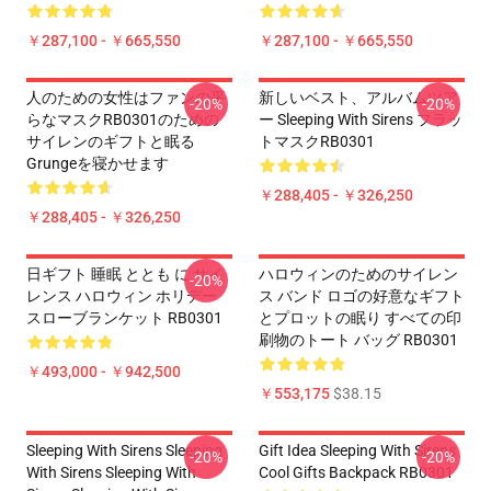
￥287,100 - ￥665,550
￥287,100 - ￥665,550
人のための女性はファンの平
新しいベスト、アルバムツア
-20%
-20%
らなマスクRB0301のための
ー Sleeping With Sirens フラッ
サイレンのギフトと眠る
トマスクRB0301
Grungeを寝かせます
￥288,405 - ￥326,250
￥288,405 - ￥326,250
日ギフト 睡眠 ととも に サイ
ハロウィンのためのサイレン
-20%
レンス ハロウィン ホリデー
ス バンド ロゴの好意なギフト
スローブランケット RB0301
とプロットの眠り すべての印
刷物のトート バッグ RB0301
￥493,000 - ￥942,500
￥553,175
$38.15
Sleeping With Sirens Sleeping
Gift Idea Sleeping With Sirens
-20%
-20%
With Sirens Sleeping With
Cool Gifts Backpack RB0301