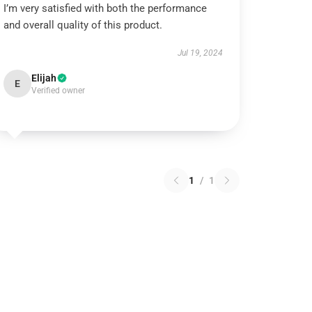
I’m very satisfied with both the performance
and overall quality of this product.
Jul 19, 2024
Elijah
E
Verified owner
1
/
1