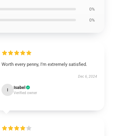
0%
0%
Worth every penny, I’m extremely satisfied.
Dec 6, 2024
Isabel
I
Verified owner