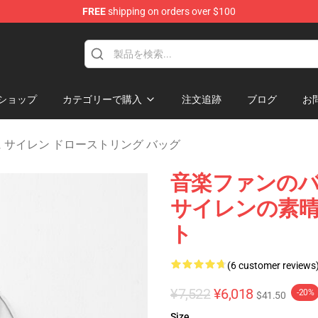
FREE
shipping on orders over $100
rens Merchandise Shop
ショップ
カテゴリーで購入
注文追跡
ブログ
お
に サイレン ドローストリング バッグ
音楽ファンのバ
サイレンの素
ト
(6 customer reviews
¥7,522
¥6,018
-20%
$41.50
Size