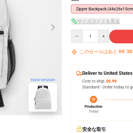
Zipper Backpack (44x26x15cm
サイズガイドを見る
Quantity
このセールはあと
04
:
38
Deliver to United States
blank template
Cost to ship:
$6.99
Standard - Order today to g
Production
Today
安全な取引