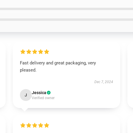
Fast delivery and great packaging, very
pleased.
Dec 7, 2024
Jessica
J
Verified owner