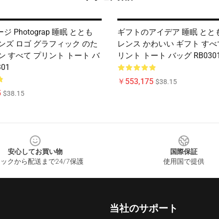
 Photograp 睡眠 ととも
ギフトのアイデア 睡眠 ととも
ンズ ロゴ グラフィック のた
レンス かわいい ギフト すべ
ン すべて プリント トート バ
リント トート バッグ RB030
01
￥553,175
$38.15
5
$38.15
安心してお買い物
国際保証
ックから配送まで24/7保護
使用国で提供
当社のサポート