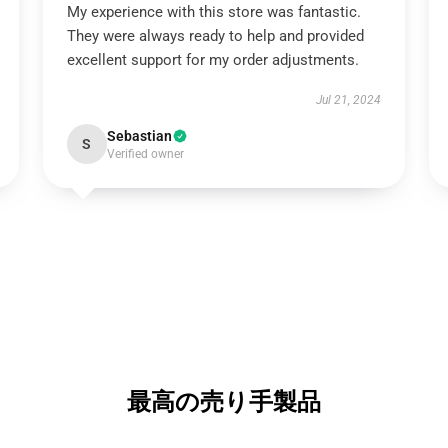
My experience with this store was fantastic.
They were always ready to help and provided
excellent support for my order adjustments.
Jul 21, 2024
Sebastian
S
Verified owner
最高の売り手製品