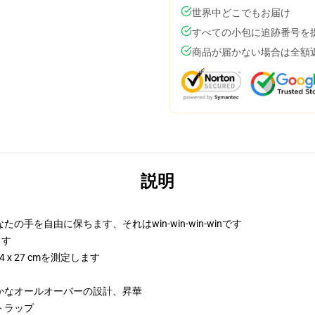
世界中どこでもお届け
すべての小包に追跡番号を
商品が届かない場合は全額
説明
を自由に保ちます、それはwin-win-win-winです
します
4 x 27 cmを測定します
かなオールオーバーの設計、昇華
トラップ