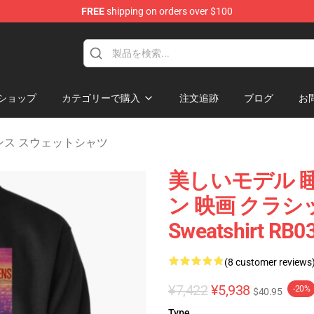
FREE
shipping on orders over $100
rens Merchandise Shop
ショップ
カテゴリーで購入
注文追跡
ブログ
お
レンス スウェットシャツ
美しいモデル 睡
ン 映画 クラシック
Sweatshirt RB0
(8 customer reviews
¥7,422
¥5,938
-20%
$40.95
Type