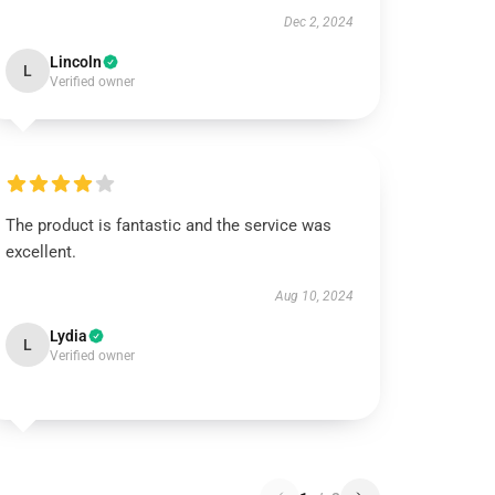
Dec 2, 2024
Lincoln
L
Verified owner
The product is fantastic and the service was
excellent.
Aug 10, 2024
Lydia
L
Verified owner