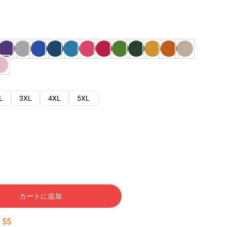
L
3XL
4XL
5XL
カートに追加
:
54