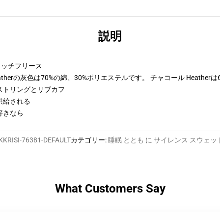
説明
トンリッチフリース
therの灰色は70%の綿、30%ポリエステルです。 チャコール Heather
ストリングとリブカフ
供給される
好きなら
KKRISI-76381-DEFAULT
カテゴリー
:
睡眠 ととも に サイレンス スウェ
What Customers Say