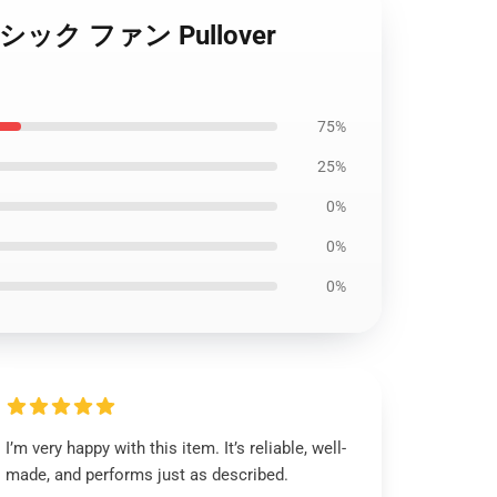
ック ファン Pullover
75%
25%
0%
0%
0%
I’m very happy with this item. It’s reliable, well-
made, and performs just as described.