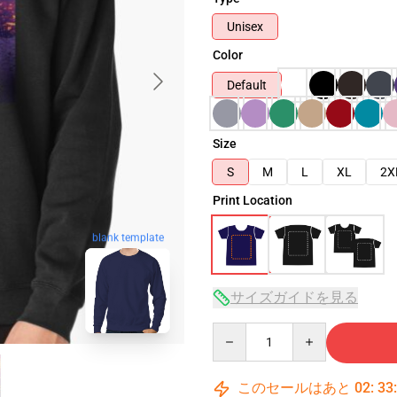
Unisex
Color
Default
Size
S
M
L
XL
2X
Print Location
blank template
サイズガイドを見る
Quantity
このセールはあと
02
:
33