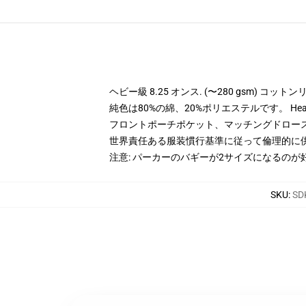
ヘビー級 8.25 オンス. (〜280 gsm) コッ
純色は80%の綿、20%ポリエステルです。 Hea
フロントポーチポケット、マッチングドロー
世界責任ある服装慣行基準に従って倫理的に
注意: パーカーのバギーが2サイズになるのが
SKU
:
SD