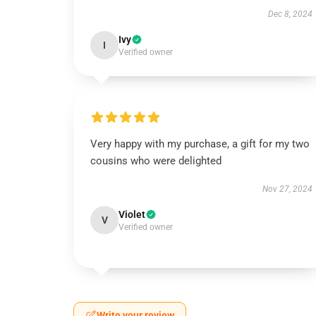
Dec 8, 2024
Ivy
I
Verified owner
Very happy with my purchase, a gift for my two
cousins who were delighted
Nov 27, 2024
Violet
V
Verified owner
Write your review