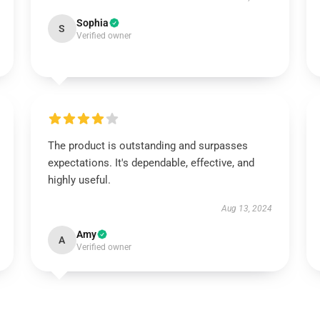
Sophia
S
Verified owner
The product is outstanding and surpasses
expectations. It's dependable, effective, and
highly useful.
Aug 13, 2024
Amy
A
Verified owner