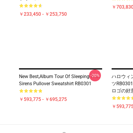
￥703,83
￥233,450 - ￥253,750
-20%
New Best,album Tour Of Sleeping With
ハロウィ
Sirens Pullover Sweatshirt RB0301
ツRB03
ロゴの好意
￥593,775 - ￥695,275
￥593,775
Footer