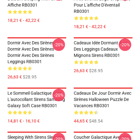
Affiche RB0301
Pour L'affiche D'éventail
RB0301
18,21 € - 42,22 €
18,21 € - 42,22 €
Dormir Avec Des Sirènes
Cadeaux Idée Dormant Avec
-20%
-20%
Dormir Avec Des Sirènes
Des Leggings Cadeaux
Dormir Avec Des Sirènes
Mignons Sirens RB0301
Leggings RB0301
26,63 €
$28.95
26,63 €
$28.95
Le Sommeil Galactique Avec
Cadeaux De Jour Dormir Avec
-20%
L'autocollant Sirens Samsung
Sirènes Halloween Puzzle De
Galaxy Soft Case RB0301
Vacances RB0301
14,81 € - 16,10 €
44,65 €
$48.54
Sleeping With Sirens Sleeping
Coucher Galactique Avec Sac
-20%
-20%