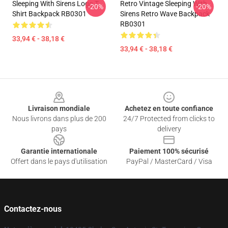
Sleeping With Sirens Logo T
Retro Vintage Sleeping With
-20%
-20%
Shirt Backpack RB0301
Sirens Retro Wave Backpack
RB0301
33,94 € - 38,18 €
33,94 € - 38,18 €
Footer
Livraison mondiale
Achetez en toute confiance
Nous livrons dans plus de 200
24/7 Protected from clicks to
pays
delivery
Garantie internationale
Paiement 100% sécurisé
Offert dans le pays d'utilisation
PayPal / MasterCard / Visa
Contactez-nous