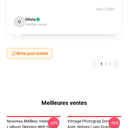
Aug 5, 2024
Olivia
O
Verified owner
Write your review
1
/
1
Meilleures ventes
Nouveau Meilleur, Visite De
Vintage Photograp Dormant
-20%
-20%
L'album Sleeping With Sirens
Avec Sirènes Logo Graphique