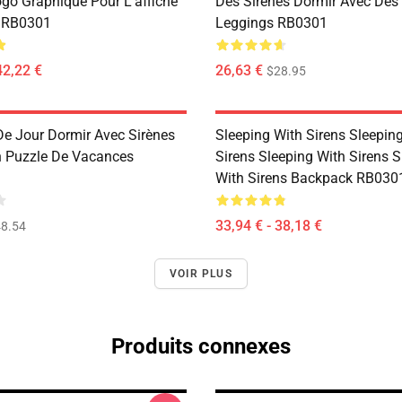
ogo Graphique Pour L'affiche
Des Sirènes Dormir Avec Des 
l RB0301
Leggings RB0301
42,22 €
26,63 €
$28.95
e Jour Dormir Avec Sirènes
Sleeping With Sirens Sleepin
 Puzzle De Vacances
Sirens Sleeping With Sirens S
With Sirens Backpack RB030
33,94 € - 38,18 €
8.54
VOIR PLUS
Produits connexes