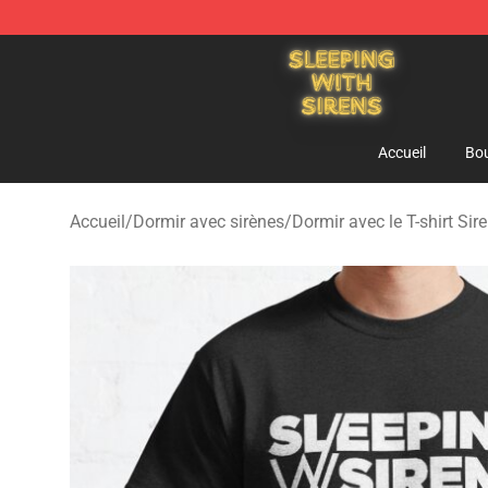
Sleeping With Sirens Store - Official Sleeping With Si
Accueil
Bou
Accueil
/
Dormir avec sirènes
/
Dormir avec le T-shirt Sir