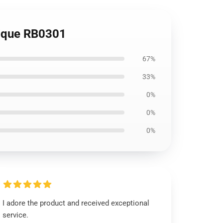
sique RB0301
67%
33%
0%
0%
0%
I adore the product and received exceptional
service.