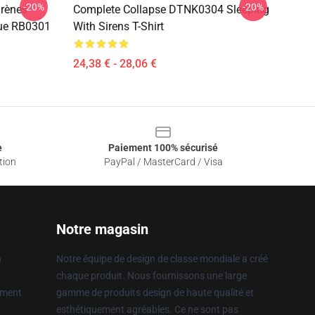
-20%
-20%
irènes
Complete Collapse DTNK0304 Sleeping
que RB0301
With Sirens T-Shirt
24,38 € - 28,06 €
e
Paiement 100% sécurisé
tion
PayPal / MasterCard / Visa
Notre magasin
n
Notre équipe de design de classe mondiale a créé
chaque produit. Nous fournissons une large
ement
gamme de produits design de haute qualité et
esthétiquement agréables. Ce ne sont pas