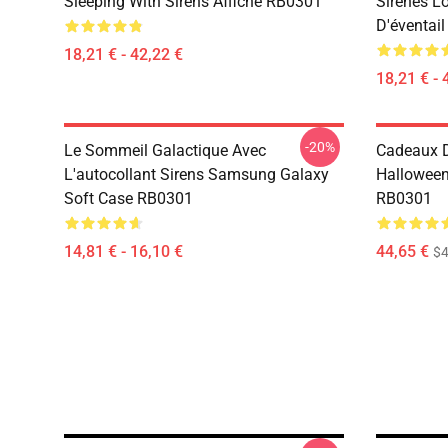
Sleeping With Sirens Affiche RB0301
Sirènes L
D'éventai
18,21 € - 42,22 €
18,21 € - 
-20%
Le Sommeil Galactique Avec
Cadeaux D
L'autocollant Sirens Samsung Galaxy
Halloween
Soft Case RB0301
RB0301
14,81 € - 16,10 €
44,65 €
$4