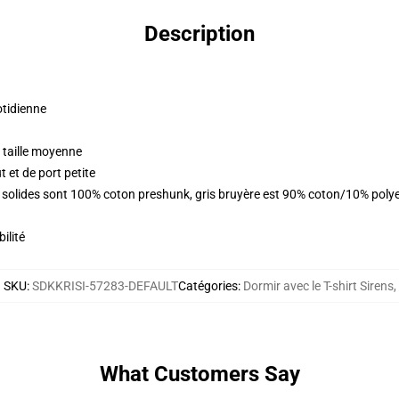
Description
otidienne
 taille moyenne
 et de port petite
rs solides sont 100% coton preshunk, gris bruyère est 90% coton/10% poly
ilité
SKU
:
SDKKRISI-57283-DEFAULT
Catégories
:
Dormir avec le T-shirt Sirens
,
What Customers Say