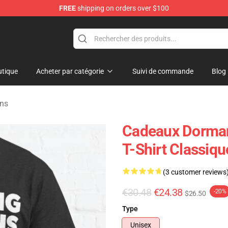
FREE
shipping on orders over $100
rens Merchandise Shop
tique
Acheter par catégorie
Suivi de commande
Blog
ens
Cadeaux Dorman
T-Shirt Classiq
(3 customer reviews
€30.48
€24.38
-20%
$26.50
Type
Unisex