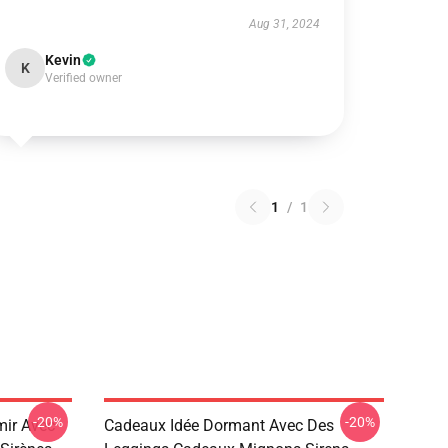
Aug 31, 2024
Kevin
K
Verified owner
1
/
1
-20%
-20%
mir Avec
Cadeaux Idée Dormant Avec Des