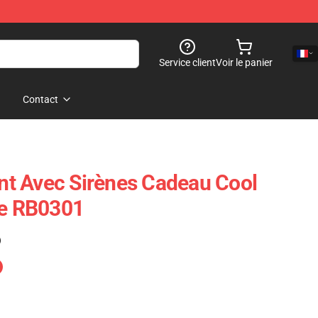
Service client
Voir le panier
Contact
t Avec Sirènes Cadeau Cool
ue RB0301
)