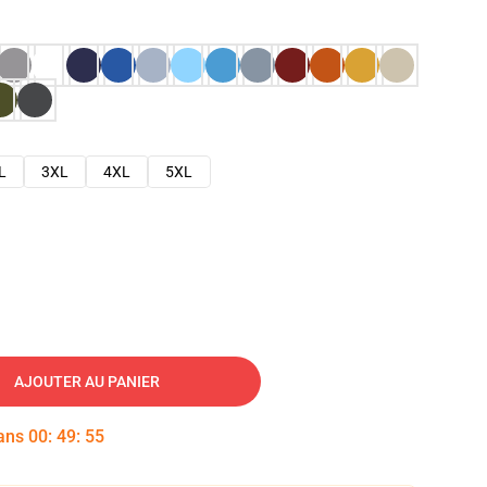
L
3XL
4XL
5XL
AJOUTER AU PANIER
dans
00
:
49
:
54