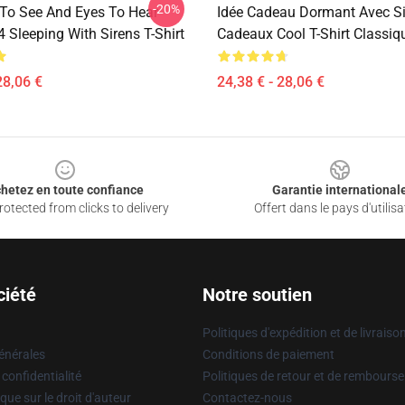
-20%
 To See And Eyes To Hear
Idée Cadeau Dormant Avec S
Sleeping With Sirens T-Shirt
Cadeaux Cool T-Shirt Classi
28,06 €
24,38 € - 28,06 €
hetez en toute confiance
Garantie international
otected from clicks to delivery
Offert dans le pays d'utilisa
ciété
Notre soutien
Politiques d'expédition et de livraiso
énérales
Conditions de paiement
 confidentialité
Politiques de retour et de rembours
que sur le droit d'auteur
Contactez-nous