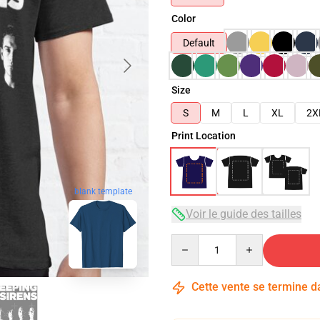
Color
Default
Size
S
M
L
XL
2X
Print Location
blank template
Voir le guide des tailles
Quantity
Cette vente se termine 