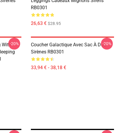
Sirènes
Leggings Cadeaux Mignons Sirens
RB0301
26,63 €
$28.95
-20%
-20%
g With
Coucher Galactique Avec Sac À Dos
leeping
Sirènes RB0301
1
33,94 € - 38,18 €