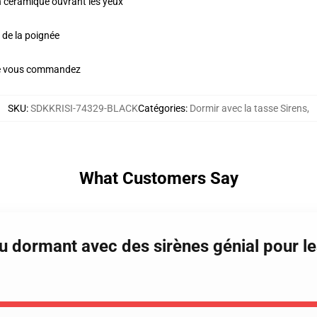
en céramique ouvrant les yeux
n de la poignée
ue vous commandez
SKU
:
SDKKRISI-74329-BLACK
Catégories
:
Dormir avec la tasse Sirens
,
What Customers Say
u dormant avec des sirènes génial pour l