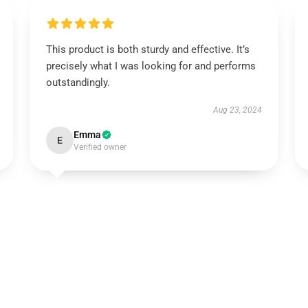
This product is both sturdy and effective. It’s
precisely what I was looking for and performs
outstandingly.
Aug 23, 2024
Emma
E
Verified owner