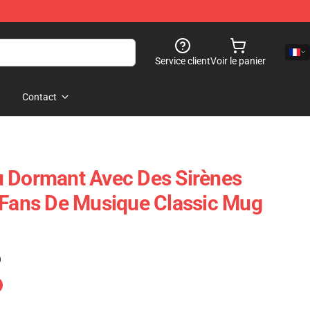
Service client
Voir le panier
Contact
u Dormant Avec Des Sirènes
 Fans De Musique Classic Mug
)