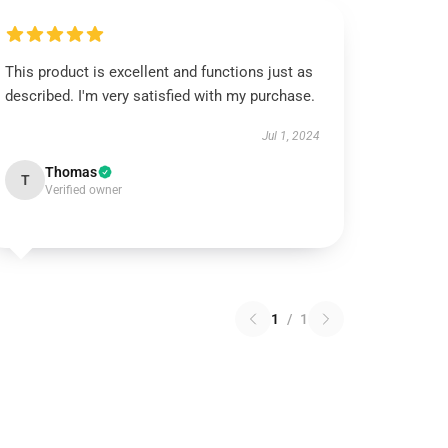
This product is excellent and functions just as
described. I'm very satisfied with my purchase.
Jul 1, 2024
Thomas
T
Verified owner
1
/
1