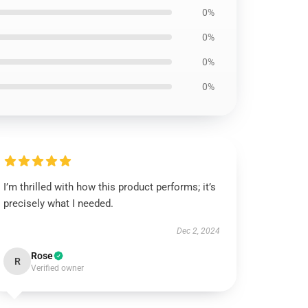
0%
0%
0%
0%
I’m thrilled with how this product performs; it’s
precisely what I needed.
Dec 2, 2024
Rose
R
Verified owner