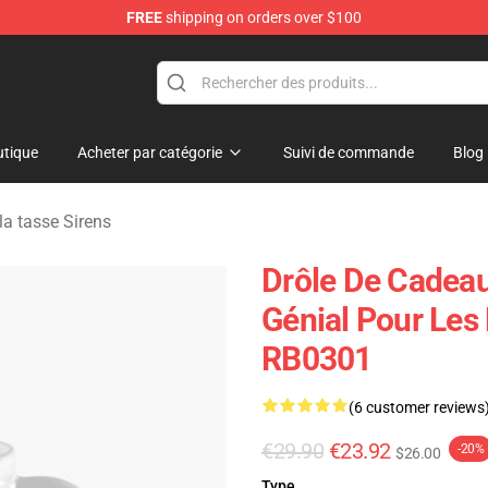
FREE
shipping on orders over $100
rens Merchandise Shop
tique
Acheter par catégorie
Suivi de commande
Blog
la tasse Sirens
Drôle De Cadea
Génial Pour Les
RB0301
(6 customer reviews
€29.90
€23.92
-20%
$26.00
Type