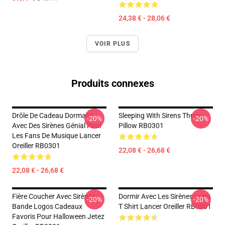
24,38 € - 28,06 €
VOIR PLUS
Produits connexes
Drôle De Cadeau Dormant
Sleeping With Sirens Throw
-20%
-20%
Avec Des Sirènes Génial Pour
Pillow RB0301
Les Fans De Musique Lancer
Oreiller RB0301
22,08 € - 26,68 €
22,08 € - 26,68 €
Fière Coucher Avec Sirènes
Dormir Avec Les Sirènes Logo
-20%
-20%
Bande Logos Cadeaux
T Shirt Lancer Oreiller RB0301
Favoris Pour Halloween Jetez