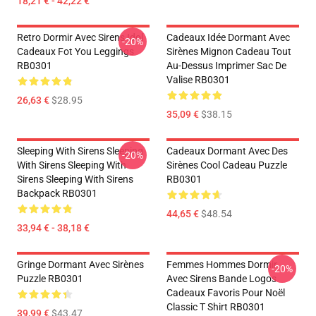
18,21 € - 42,22 €
Retro Dormir Avec Sirens Idol
Cadeaux Idée Dormant Avec
-20%
Cadeaux Fot You Leggings
Sirènes Mignon Cadeau Tout
RB0301
Au-Dessus Imprimer Sac De
Valise RB0301
26,63 €
$28.95
35,09 €
$38.15
Sleeping With Sirens Sleeping
Cadeaux Dormant Avec Des
-20%
With Sirens Sleeping With
Sirènes Cool Cadeau Puzzle
Sirens Sleeping With Sirens
RB0301
Backpack RB0301
44,65 €
$48.54
33,94 € - 38,18 €
Gringe Dormant Avec Sirènes
Femmes Hommes Dormir
-20%
Puzzle RB0301
Avec Sirens Bande Logos
Cadeaux Favoris Pour Noël
Classic T Shirt RB0301
39,99 €
$43.47