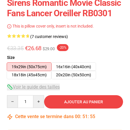
Sirens Romantic Movie Classic
Fans Lancer Oreiller RB0301
This is pillow cover only, insert is not included.
(7 customer reviews)
€33.35
€26.68
-20%
$29.00
Size
19x29in (50x75cm)
16x16in (40x40cm)
18x18in (45x45cm)
20x20in (50x50cm)
Voir le guide des tailles
Quantity
AJOUTER AU PANIER
Cette vente se termine dans
00
:
51
:
54