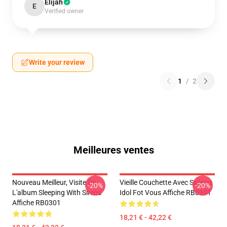
Elijah
E
Verified owner
Write your review
1
/
2
Meilleures ventes
Nouveau Meilleur, Visite De
Vieille Couchette Avec Sirènes
-20%
-20%
L'album Sleeping With Sirens
Idol Fot Vous Affiche RB0301
Affiche RB0301
18,21 € - 42,22 €