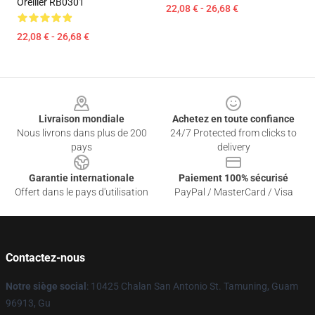
Oreiller RB0301
22,08 € - 26,68 €
22,08 € - 26,68 €
Footer
Livraison mondiale
Achetez en toute confiance
Nous livrons dans plus de 200
24/7 Protected from clicks to
pays
delivery
Garantie internationale
Paiement 100% sécurisé
Offert dans le pays d'utilisation
PayPal / MasterCard / Visa
Contactez-nous
Notre siège social
: 10425 Chalan San Antonio St. Tamuning, Guam
96913, Gu